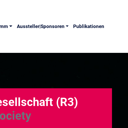
amm
Aussteller|Sponsoren
Publikationen
ellschaft (R3)
ociety